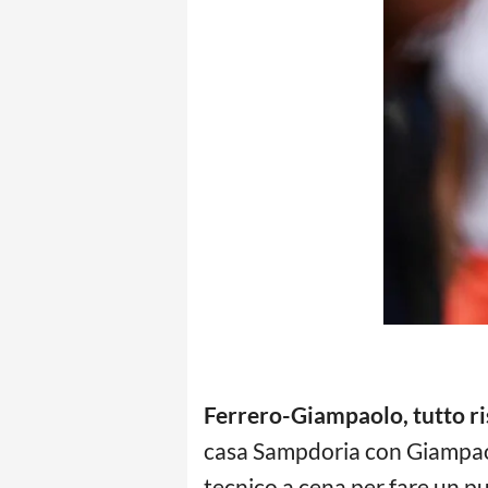
Ferrero-Giampaolo, tutto ri
casa Sampdoria con Giampaolo 
tecnico a cena per fare un pu