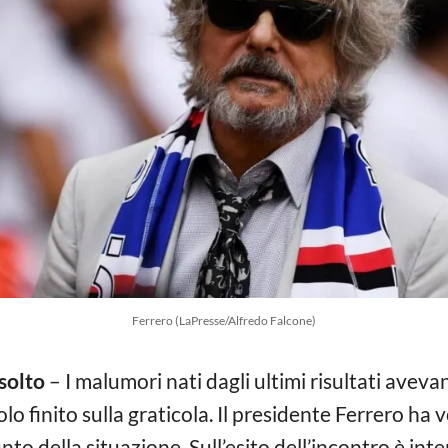
Ferrero (LaPresse/Alfredo Falcone)
solto
– I malumori nati dagli ultimi risultati avevan
finito sulla graticola. Il presidente Ferrero ha v
nto della situazione. Sull’esito dell’incontro è in