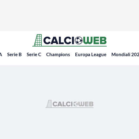
 A
Serie B
Serie C
Champions
Europa League
Mondiali 20