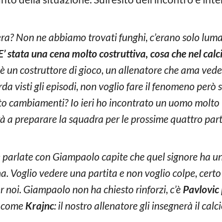
era? Non ne abbiamo trovati funghi, c’erano solo luma
E’ stata una cena molto costruttiva, cosa che nel cal
un costruttore di gioco, un allenatore che ama vede
rda visti gli episodi, non voglio fare il fenomeno però
to cambiamenti? Io ieri ho incontrato un uomo molto i
erà a preparare la squadra per le prossime quattro pa
Se parlate con Giampaolo capite che quel signore ha u
. Voglio vedere una partita e non voglio colpe, certo u
 noi. Giampaolo non ha chiesto rinforzi, c’è
Pavlovic
sì come
Krajnc
: il nostro allenatore gli insegnerà il calci