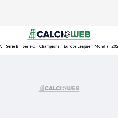
 A
Serie B
Serie C
Champions
Europa League
Mondiali 20