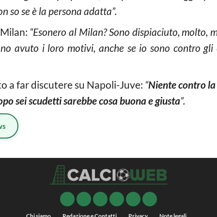
on so se è la persona adatta”.
 Milan:
“Esonero al Milan? Sono dispiaciuto, molto, 
o avuto i loro motivi, anche se io sono contro gli
 a far discutere su Napoli-Juve:
“
Niente contro la
opo sei scudetti sarebbe cosa buona e giusta
”.
ws
Chi siamo
Redazione e Contatti
Privacy
Note legali