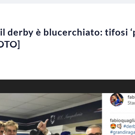
l derby è blucerchiato: tifosi ‘p
FOTO]