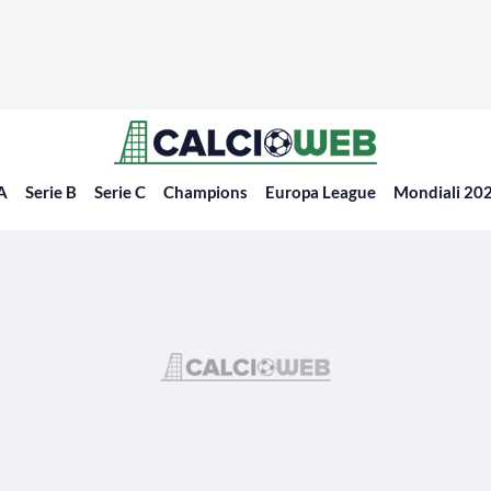
 A
Serie B
Serie C
Champions
Europa League
Mondiali 20