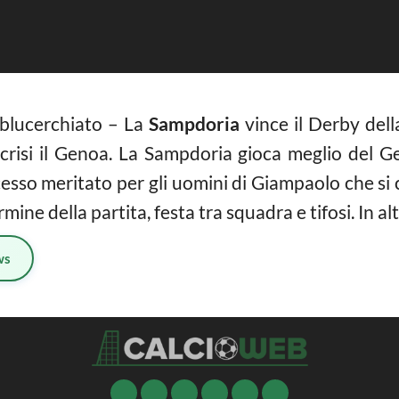
è blucerchiato – La
Sampdoria
vince il Derby della
 crisi il Genoa. La Sampdoria gioca meglio del G
uccesso meritato per gli uomini di Giampaolo che s
rmine della partita, festa tra squadra e tifosi. In alt
ws