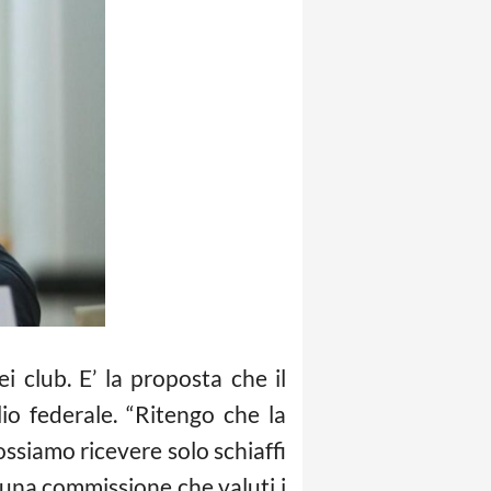
i club. E’ la proposta che il
lio federale. “Ritengo che la
ossiamo ricevere solo schiaffi
 una commissione che valuti i