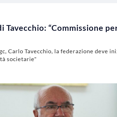
di Tavecchio: “Commissione per 
”
igc, Carlo Tavecchio, la federazione deve in
ità societarie"