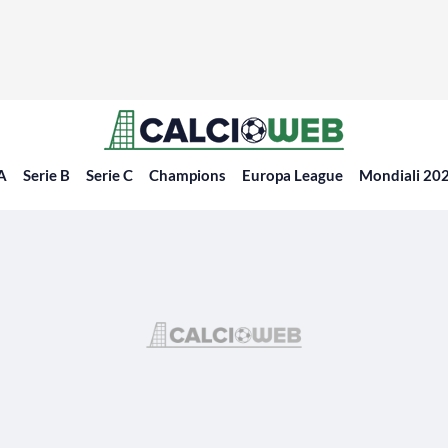
 A
Serie B
Serie C
Champions
Europa League
Mondiali 20