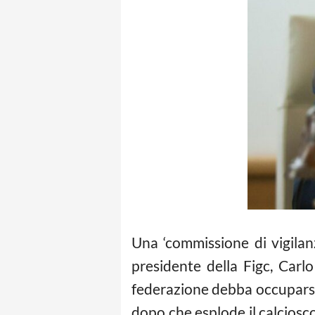
Una ‘commissione di vigilanz
presidente della Figc, Carlo
federazione debba occuparsi d
dopo che esplode il calciosc