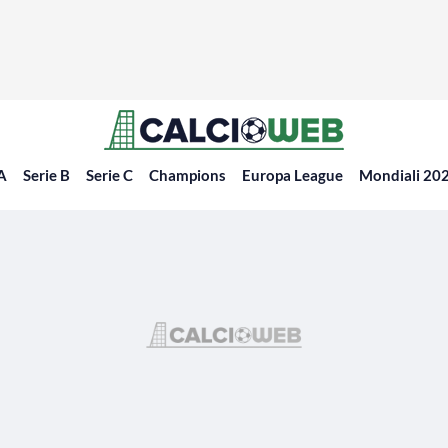
 A
Serie B
Serie C
Champions
Europa League
Mondiali 20