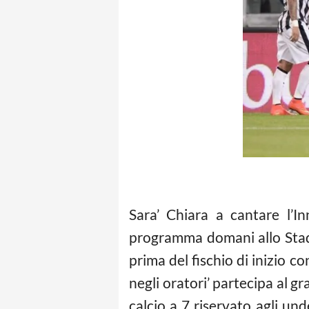
Sara’ Chiara a cantare l’I
programma domani allo Stadio
prima del fischio di inizio c
negli oratori’ partecipa al g
calcio
a 7 riservato agli un