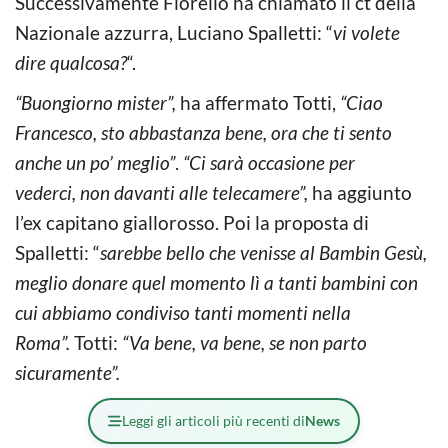
Successivamente Fiorello ha chiamato il ct della
Nazionale azzurra, Luciano Spalletti: “
vi volete
dire qualcosa?
“.
“Buongiorno mister”,
ha affermato Totti,
“Ciao
Francesco, sto abbastanza bene, ora che ti sento
anche un po’ meglio”
.
“Ci sarà occasione per
vederci,
non davanti alle telecamere”,
ha aggiunto
l’ex capitano giallorosso. Poi la proposta di
Spalletti: “
s
arebbe bello che venisse al Bambin Gesù,
meglio donare quel momento lì a tanti bambini con
cui abbiamo condiviso tanti momenti nella
Roma”.
Totti:
“Va bene, va bene, se non parto
sicuramente”.
Leggi gli articoli più recenti di
News