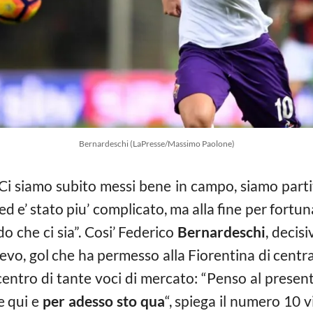
Bernardeschi (LaPresse/Massimo Paolone)
 Ci siamo subito messi bene in campo, siamo partit
ed e’ stato piu’ complicato, ma alla fine per fortuna
o che ci sia”. Cosi’ Federico
Bernardeschi
, decis
hievo, gol che ha permesso alla Fiorentina di centr
 centro di tante voci di mercato: “Penso al presen
e qui e
per adesso sto qua
“, spiega il numero 10 v