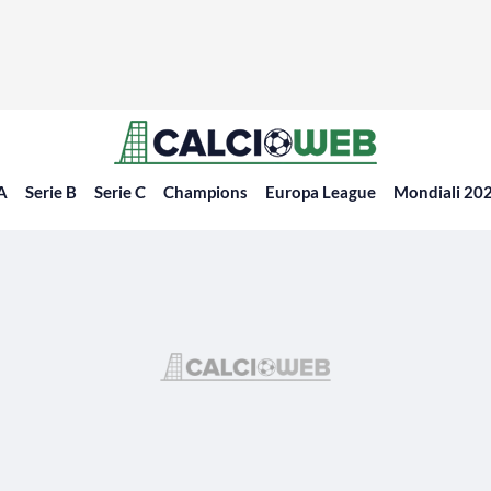
 A
Serie B
Serie C
Champions
Europa League
Mondiali 20