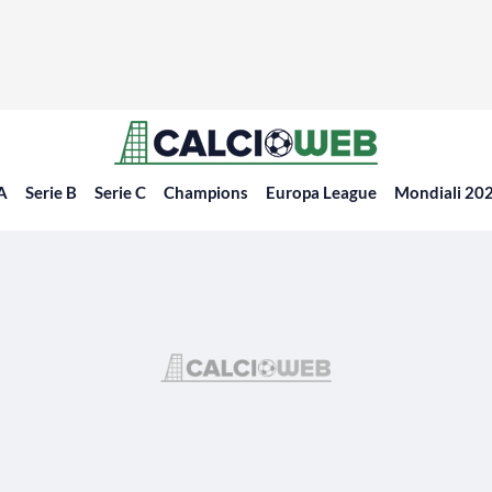
 A
Serie B
Serie C
Champions
Europa League
Mondiali 20