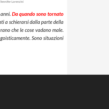
/Jennifer Lorenzini
 anni.
Da quando sono tornato
nti a schierarsi dalla parte della
erano che le cose vadano male.
egoisticamente. Sono situazioni