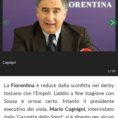
Cognigni
L
1
/
20
La
Fiorentina
è reduce dalla sconfitta nel derby
toscano con l’Empoli. L’addio a fine stagione con
Sousa è ormai certo. Intanto il presidente
esecutivo dei viola,
Mario Cognigni
, intervistato
dalla ‘Gazzetta dello Sport’, si è sfogato per alcuni