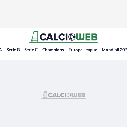
 A
Serie B
Serie C
Champions
Europa League
Mondiali 20