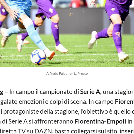
Alfredo Falcone - LaPresse
g –
In campo il campionato di
Serie A,
una stagion
egalato emozioni e colpi di scena. In campo
Fioren
 protagoniste della stagione, l’obiettivo è quello d
h di Serie A si affronteranno
Fiorentina-Empoli
in
iretta TV su DAZN, basta collegarsi sul sito, inseri