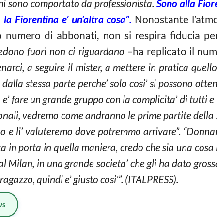
e, mi sono comportato da professionista.
Sono alla Fior
, la Fiorentina e’ un’altra cosa”
.
Nonostante l’atmo
o numero di abbonati, non si respira fiducia per
edono fuori non ci riguardano –
ha replicato il nu
narci, a seguire il mister, a mettere in pratica quell
alla stessa parte perche’ solo cosi’ si possono otten
 e’ fare un grande gruppo con la complicita’ di tutti e
onali, vedremo come andranno le prime partite della
o e li’ valuteremo dove potremmo arrivare”. “Donna
ta in porta in quella maniera, credo che sia una cosa 
l Milan, in una grande societa’ che gli ha dato gross
ragazzo, quindi e’ giusto cosi'”. (ITALPRESS).
ws