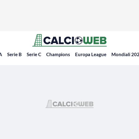
 A
Serie B
Serie C
Champions
Europa League
Mondiali 20