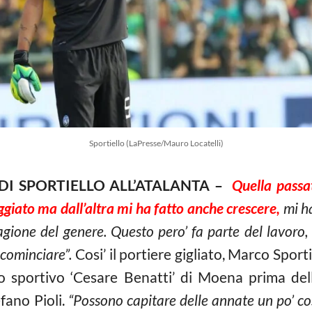
Sportiello (LaPresse/Mauro Locatelli)
DI SPORTIELLO ALL’ATALANTA –
Quella passat
giato ma dall’altra mi ha fatto anche crescere,
mi h
gione del genere. Questo pero’ fa parte del lavoro,
icominciare”.
Cosi’ il portiere gigliato, Marco Sporti
ro sportivo ‘Cesare Benatti’ di Moena prima del
fano Pioli.
“Possono capitare delle annate un po’ cosi’