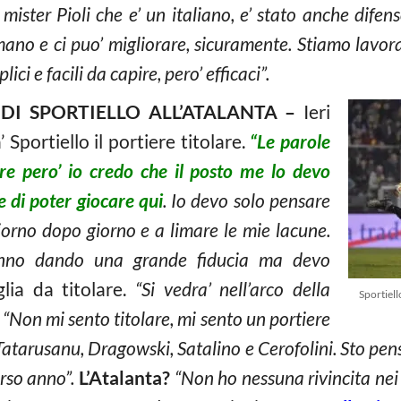
 mister Pioli che e’ un italiano, e’ stato anche difen
mano e ci puo’ migliorare, sicuramente. Stiamo lavor
i e facili da capire, pero’ efficaci”.
 DI SPORTIELLO ALL’ATALANTA –
Ieri
 Sportiello il portiere titolare.
“Le parole
re pero’ io credo che il posto me lo devo
 di poter giocare qui
. Io devo solo pensare
iorno dopo giorno e a limare le mie lacune.
anno dando una grande fiducia ma devo
lia da titolare.
“Si vedra’ nell’arco della
Sportiell
. “Non mi sento titolare, mi sento un portiere
Tatarusanu, Dragowski, Satalino e Cerofolini. Sto pens
orso anno”.
L’Atalanta?
“Non ho nessuna rivincita nei 