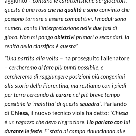
aggiunto -,
contano le caratteristiche dei giocatori.
questa è una rosa che ha
qualità
e sono convinto che
possono tornare a essere competitivi. I moduli sono
numeri, conta l’interpretazione nelle due fasi di
gioco. Non mi pongo
obiettivi
primari o secondari. la
realtà della classifica è questa”.
“Una partita alla volta
– ha proseguito l’allenatore
–
cercheremo di fare più punti possibile, e
cercheremo di raggiungere posizioni più congeniali
alla storia della Fiorentina, ma restiamo con i piedi
per terra cercando di
curare
nel più breve tempo
possibile la ‘malattia’ di questa squadra”.
Parlando
di
Chiesa
, il nuovo tecnico viola ha detto:
“Chiesa
è un ragazzo che devo ringraziare.
Ho parlato con lui
durante le feste
. E’ stato al campo rinunciando alle