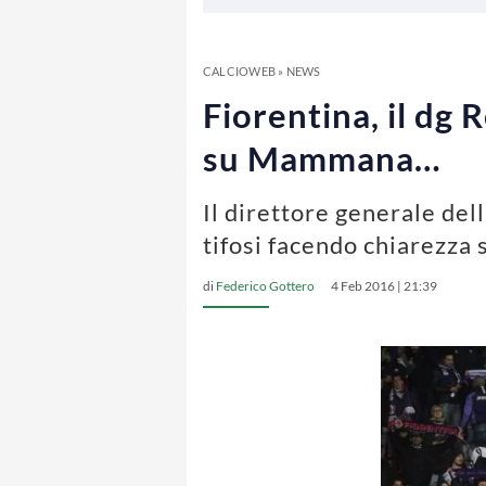
CALCIOWEB
»
NEWS
Fiorentina, il dg 
su Mammana…
Il direttore generale de
tifosi facendo chiarezza
di
Federico Gottero
4 Feb 2016 | 21:39