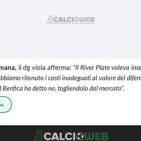
ana,
il dg viola afferma:
“Il River Plate voleva ins
abbiamo ritenuto i costi inadeguati al valore del dif
l Benfica ha detto no, togliendolo dal mercato”.
ws