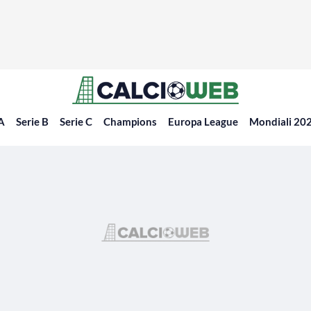
 A
Serie B
Serie C
Champions
Europa League
Mondiali 20