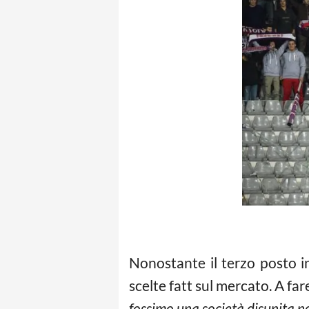
Nonostante il terzo posto in 
scelte fatt sul mercato. A far
fossimo una società disunita no