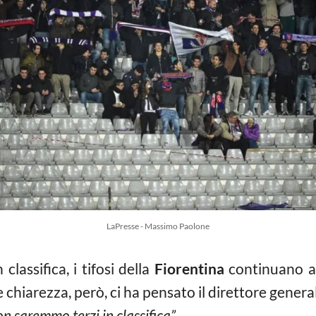
LaPresse - Massimo Paolone
classifica, i tifosi della
Fiorentina
continuano a 
e chiarezza, però, ci ha pensato il direttore general
n saremmo terzi in classifica”.