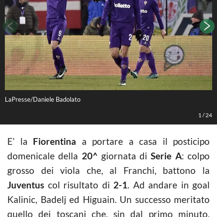
LaPresse/Daniele Badolato
L
1
/
24
E’ la
Fiorentina
a portare a casa il posticipo
domenicale della
20^
giornata di
Serie A
: colpo
grosso dei viola che, al Franchi, battono la
Juventus
col risultato di
2-1
. Ad andare in goal
Kalinic, Badelj ed Higuain. Un successo meritato
quello dei toscani che, sin dal primo minuto,