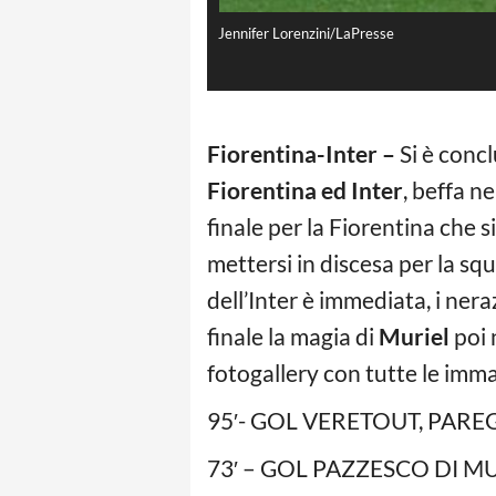
Jennifer Lorenzini/LaPresse
Fiorentina-Inter –
Si è conc
Fiorentina ed Inter
, beffa n
finale per la Fiorentina che 
mettersi in discesa per la sq
dell’Inter è immediata, i ner
finale la magia di
Muriel
poi n
fotogallery con tutte le imma
95′- GOL VERETOUT, PARE
73′ – GOL PAZZESCO DI M