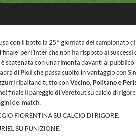
lusa con il botto la 25^ giornata del campionato d
el finale per l’Inter che non ha risposto ai success
si è scatenata con una rimonta davanti al pubblico
uadra di Pioli che passa subito in vantaggio con S
azzurri ribaltano tutto con
Vecino, Politano e Peri
el finale il pareggio di Veretout su calcio di rigore,
gini del match.
GGIO FIORENTINA SU CALCIO DI RIGORE.
URIEL SU PUNIZIONE.