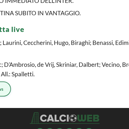
IO IMMEDIATO DELL’INTER.
NTINA SUBITO IN VANTAGGIO.
tta live
Laurini, Ceccherini, Hugo, Biraghi; Benassi, Edimi
D’Ambrosio, de Vrij, Skriniar, Dalbert; Vecino, Br
ll.: Spalletti.
ws