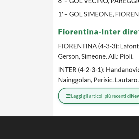
6′ – GOL VECINO, PAREGG
1′ – GOL SIMEONE, FIORE
Fiorentina-Inter dire
FIORENTINA (4-3-3): Lafont; 
Gerson, Simeone. All.: Pioli.
INTER (4-2-3-1): Handanovic; 
Nainggolan, Perisic. Lautaro. A
Leggi gli articoli più recenti di
Ne