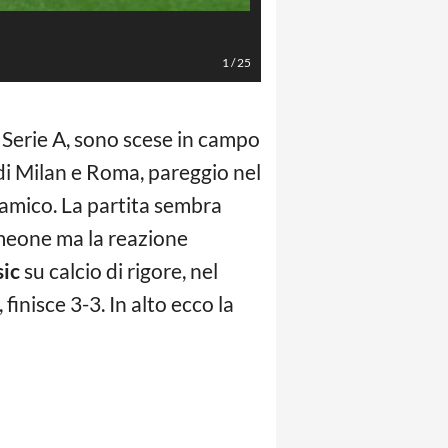
Jennifer Lorenzini/LaPresse
1
/
25
i Serie A, sono scese in campo
i di Milan e Roma, pareggio nel
 amico. La partita sembra
imeone ma la reazione
sic
su calcio di rigore, nel
 finisce 3-3. In alto ecco la