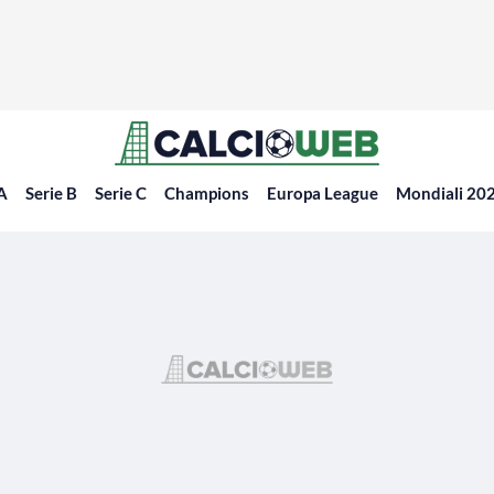
 A
Serie B
Serie C
Champions
Europa League
Mondiali 20