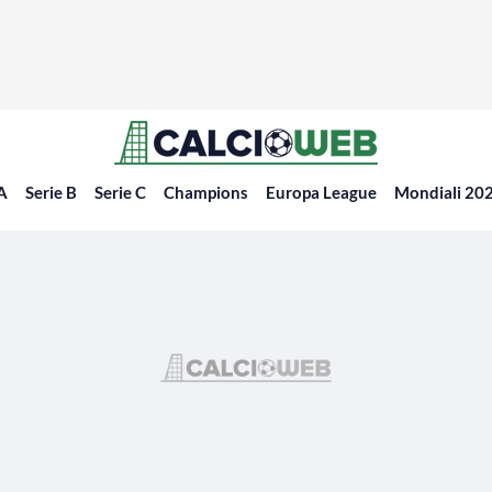
 A
Serie B
Serie C
Champions
Europa League
Mondiali 20