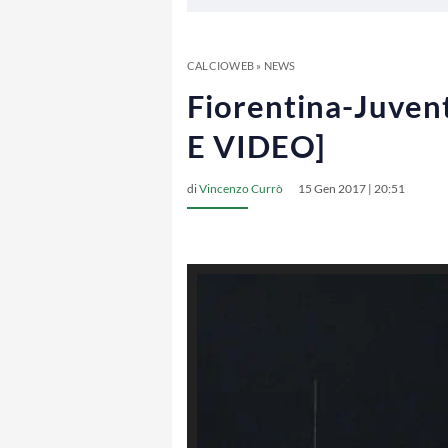
CALCIOWEB
»
NEWS
Fiorentina-Juvent
E VIDEO]
di
Vincenzo Currò
15 Gen 2017 | 20:51