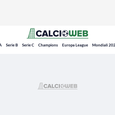
 A
Serie B
Serie C
Champions
Europa League
Mondiali 20