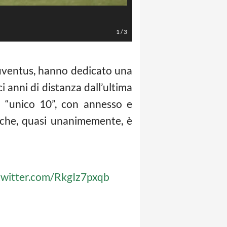
LaPresse/Daniele Badolato
1
/
3
a Juventus, hanno dedicato una
ci anni di distanza dall’ultima
ta “unico 10”, con annesso e
i che, quasi unanimemente, è
.twitter.com/RkgIz7pxqb