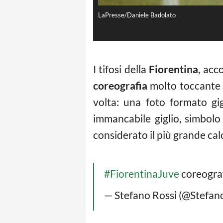
LaPresse/Daniele Badolato
I tifosi della
Fiorentina
, acc
coreografia
molto toccante 
volta: una foto formato gig
immancabile giglio, simbolo
considerato il più grande calc
#FiorentinaJuve
coreograf
— Stefano Rossi (@Stefan