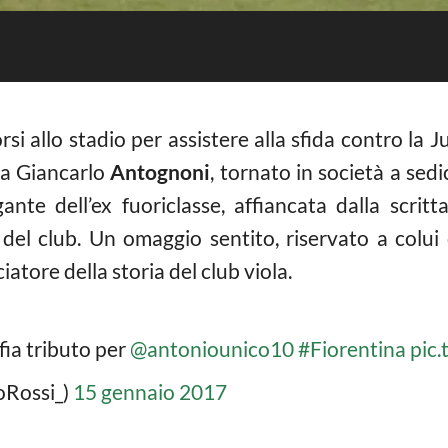
orsi allo stadio per assistere alla sfida contro l
a Giancarlo
Antognoni
, tornato in società a sedi
ante dell’ex fuoriclasse, affiancata dalla scrit
 del club. Un omaggio sentito, riservato a colu
iatore della storia del club viola.
ia tributo per
@antoniounico10
#Fiorentina
pic
oRossi_)
15 gennaio 2017