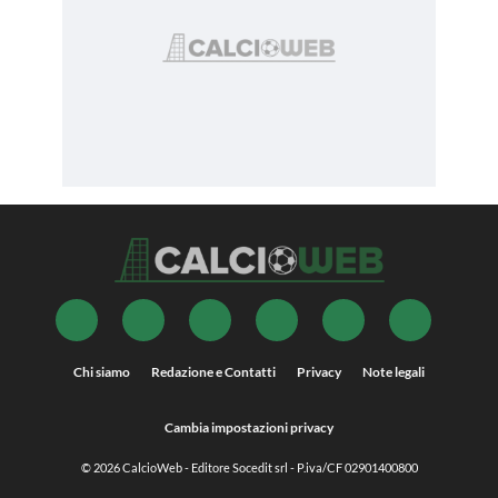
Chi siamo
Redazione e Contatti
Privacy
Note legali
Cambia impostazioni privacy
© 2026
CalcioWeb
- Editore Socedit srl - P.iva/CF 02901400800