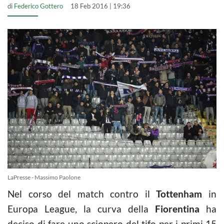
di
Federico Gottero
18 Feb 2016 | 19:36
LaPresse - Massimo Paolone
Nel corso del match contro il
Tottenham
in
Europa League, la curva della
Fiorentina
ha
deciso di fare uno sciopero del tifo per i primi 15