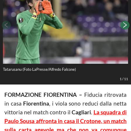
Tatarusanu (Foto LaPresse/Alfredo Falcone)
T
1
/
11
FORMAZIONE FIORENTINA –
Fiducia ritrovata
in casa
Fiorentina
, i viola sono reduci dalla netta
vittoria nel match contro il
Cagliari
.
La squadra di
Paulo Sousa affronta in casa il Crotone, un match
sulla carta agevole ma che non va comunque