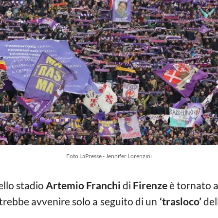
Foto LaPresse - Jennifer Lorenzini
ello stadio
Artemio Franchi
di
Firenze
è tornato al
otrebbe avvenire solo a seguito di un
‘trasloco’
del