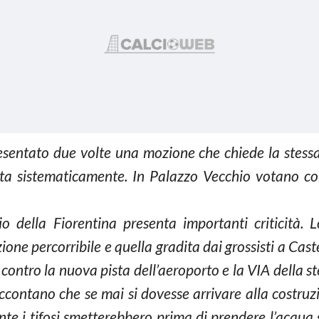
sentato due volte una mozione che chiede la stessa
ta sistematicamente. In Palazzo Vecchio votano co
io della Fiorentina presenta importanti criticità.
ne percorribile e quella gradita dai grossisti a Castel
R contro la nuova pista dell’aeroporto e la VIA della s
 raccontano che se mai si dovesse arrivare alla costru
ente i tifosi smetterebbero prima di prendere l’acqua 