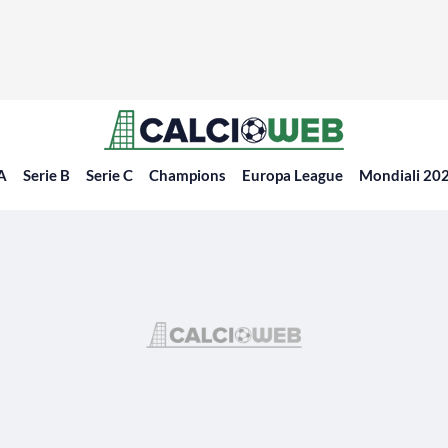
 A
Serie B
Serie C
Champions
Europa League
Mondiali 20