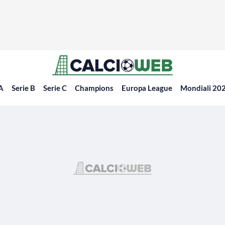
 A
Serie B
Serie C
Champions
Europa League
Mondiali 20