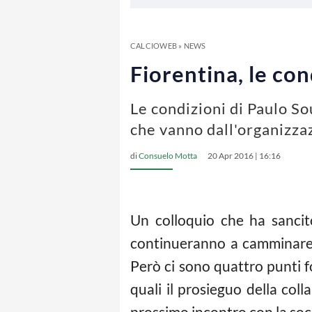
CALCIOWEB
»
NEWS
Fiorentina, le co
Le condizioni di Paulo S
che vanno dall'organizzaz
di
Consuelo Motta
20 Apr 2016 | 16:16
Un colloquio che ha sancit
continueranno a camminare
Però ci sono quattro punti f
quali il prosieguo della col
prossimo incontro con la soc