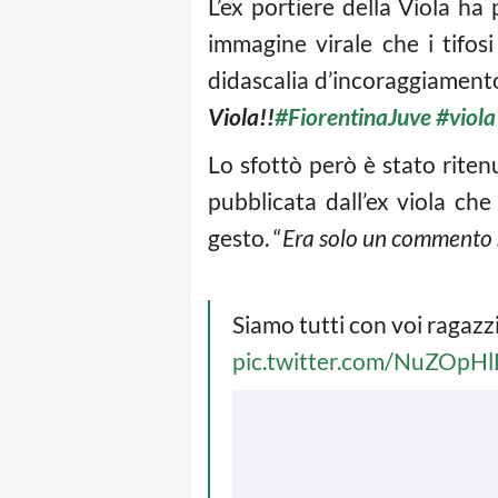
L’ex portiere della Viola ha
immagine virale che i tifos
didascalia d’incoraggiament
Viola!!
#
FiorentinaJuve
#
viola
Lo sfottò però è stato ritenu
pubblicata dall’ex viola che
gesto. “
Era solo un commento 
Siamo tutti con voi ragazzi 
pic.twitter.com/NuZOpH