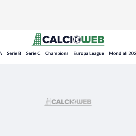
 A
Serie B
Serie C
Champions
Europa League
Mondiali 20