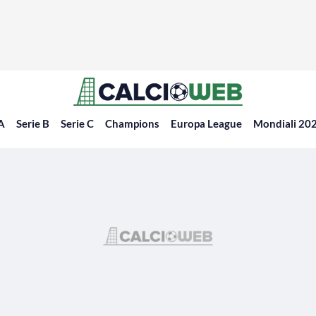
 A
Serie B
Serie C
Champions
Europa League
Mondiali 20