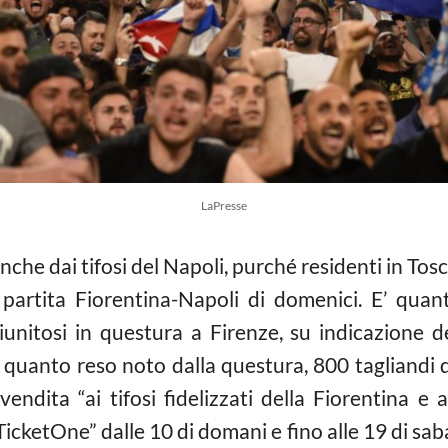
LaPresse
che dai tifosi del Napoli, purché residenti in Tosca
 partita Fiorentina-Napoli di domenici. E’ quan
iunitosi in questura a Firenze, su indicazione d
 quanto reso noto dalla questura, 800 tagliandi d
ndita “ai tifosi fidelizzati della Fiorentina e ai
TicketOne” dalle 10 di domani e fino alle 19 di saba