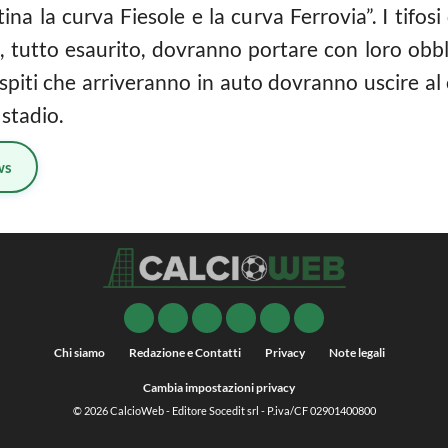
ntina la curva Fiesole e la curva Ferrovia”. I tifo
iti, tutto esaurito, dovranno portare con loro obb
ospiti che arriveranno in auto dovranno uscire al 
 stadio.
ws
Chi siamo
Redazione e Contatti
Privacy
Note legali
Cambia impostazioni privacy
© 2026
CalcioWeb
- Editore Socedit srl - P.iva/CF 02901400800