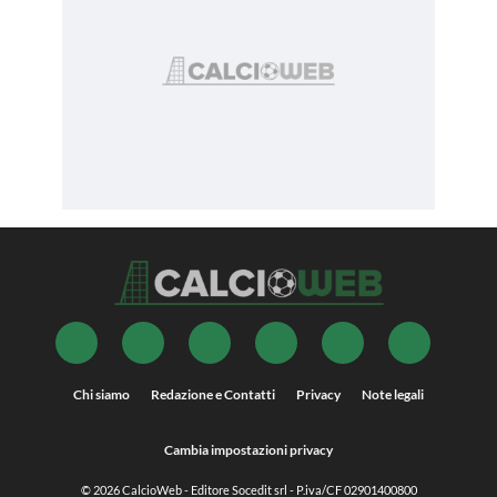
Chi siamo
Redazione e Contatti
Privacy
Note legali
Cambia impostazioni privacy
© 2026
CalcioWeb
- Editore Socedit srl - P.iva/CF 02901400800