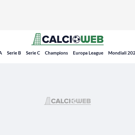
 A
Serie B
Serie C
Champions
Europa League
Mondiali 20