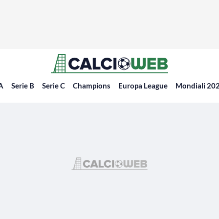
 A
Serie B
Serie C
Champions
Europa League
Mondiali 20