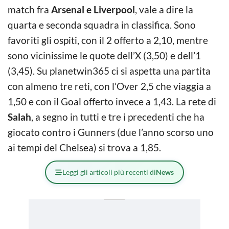
match fra
Arsenal e Liverpool
, vale a dire la
quarta e seconda squadra in classifica. Sono
favoriti gli ospiti, con il 2 offerto a 2,10, mentre
sono vicinissime le quote dell’X (3,50) e dell’1
(3,45). Su planetwin365 ci si aspetta una partita
con almeno tre reti, con l’Over 2,5 che viaggia a
1,50 e con il Goal offerto invece a 1,43. La rete di
Salah
, a segno in tutti e tre i precedenti che ha
giocato contro i Gunners (due l’anno scorso uno
ai tempi del Chelsea) si trova a 1,85.
Leggi gli articoli più recenti di
News