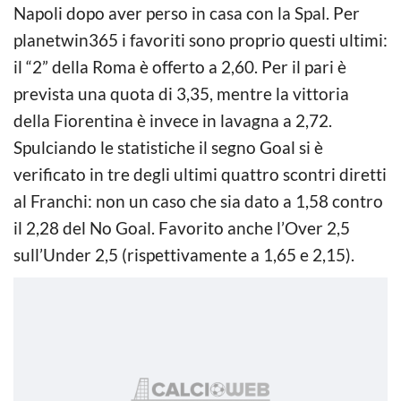
Napoli dopo aver perso in casa con la Spal. Per
planetwin365 i favoriti sono proprio questi ultimi:
il “2” della Roma è offerto a 2,60. Per il pari è
prevista una quota di 3,35, mentre la vittoria
della Fiorentina è invece in lavagna a 2,72.
Spulciando le statistiche il segno Goal si è
verificato in tre degli ultimi quattro scontri diretti
al Franchi: non un caso che sia dato a 1,58 contro
il 2,28 del No Goal. Favorito anche l’Over 2,5
sull’Under 2,5 (rispettivamente a 1,65 e 2,15).