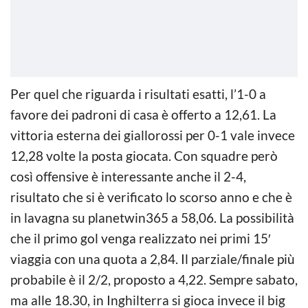
Per quel che riguarda i risultati esatti, l’1-0 a
favore dei padroni di casa è offerto a 12,61. La
vittoria esterna dei giallorossi per 0-1 vale invece
12,28 volte la posta giocata. Con squadre però
così offensive è interessante anche il 2-4,
risultato che si è verificato lo scorso anno e che è
in lavagna su planetwin365 a 58,06. La possibilità
che il primo gol venga realizzato nei primi 15′
viaggia con una quota a 2,84. Il parziale/finale più
probabile è il 2/2, proposto a 4,22. Sempre sabato,
ma alle 18.30, in Inghilterra si gioca invece il big