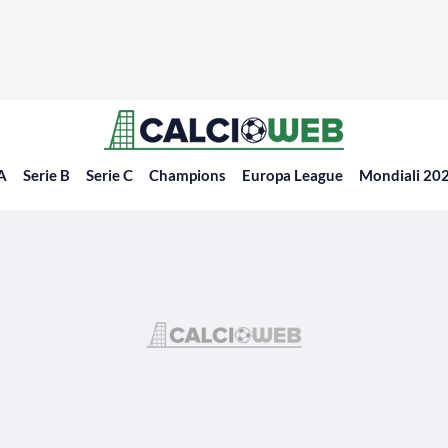
 A
Serie B
Serie C
Champions
Europa League
Mondiali 20