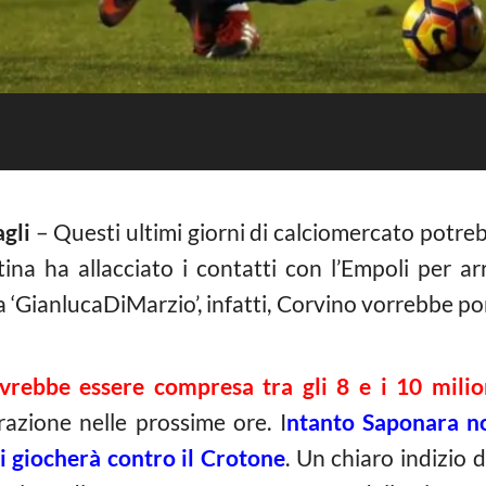
agli
– Questi ultimi giorni di calciomercato potrebb
tina ha allacciato i contatti con l’Empoli per a
‘GianlucaDiMarzio’, infatti, Corvino vorrebbe por
ovrebbe essere compresa tra gli 8 e i 10 milio
razione nelle prossime ore. I
ntanto Saponara no
i giocherà contro il Crotone
. Un chiaro indizio 