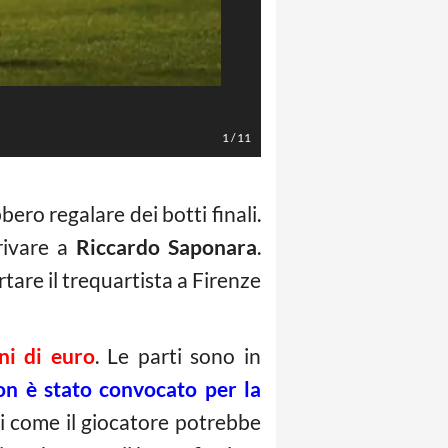
LaPresse/Marco Bucco
1
/
11
ero regalare dei botti finali.
rrivare a
Riccardo Saponara
.
tare il trequartista a Firenze
ni di euro
. Le parti sono in
n è stato convocato per la
di come il giocatore potrebbe