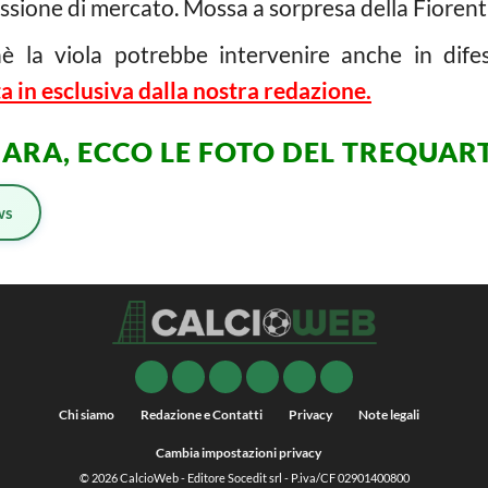
sione di mercato. Mossa a sorpresa della Fiorentin
è la viola potrebbe intervenire anche in difes
a in esclusiva dalla nostra redazione.
ARA, ECCO LE FOTO DEL TREQUAR
ws
Chi siamo
Redazione e Contatti
Privacy
Note legali
Cambia impostazioni privacy
© 2026
CalcioWeb
- Editore Socedit srl - P.iva/CF 02901400800