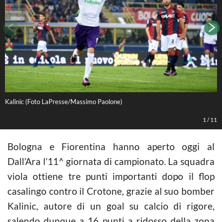
Kalinic (Foto LaPresse/Massimo Paolone)
L
1
/
11
Bologna e Fiorentina hanno aperto oggi al
Dall’Ara l’11^ giornata di campionato. La squadra
viola ottiene tre punti importanti dopo il flop
casalingo contro il Crotone, grazie al suo bomber
Kalinic, autore di un goal su calcio di rigore,
salendo dunque a 16 punti a ridosso della zona