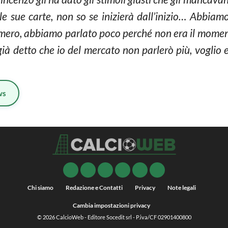
lle sue carte, non so se inizierà dall’inizio… Abbiamo
ero, abbiamo parlato poco perché non era il moment
ià detto che io del mercato non parlerò più, voglio 
ws
Chi siamo
Redazione e Contatti
Privacy
Note legali
Cambia impostazioni privacy
© 2026
CalcioWeb
- Editore Socedit srl - P.iva/CF 02901400800