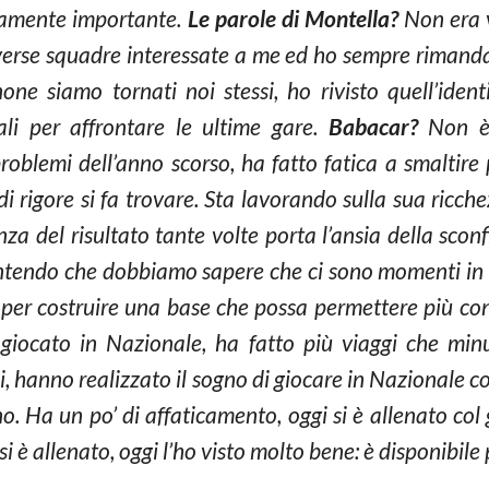
camente importante.
Le parole di Montella?
Non era v
diverse squadre interessate a me ed ho sempre rimand
ne siamo tornati noi stessi, ho rivisto quell’identi
li per affrontare le ultime gare.
Babacar?
Non è 
problemi dell’anno scorso, ha fatto fatica a smaltir
di rigore si fa trovare. Sta lavorando sulla sua ricchez
za del risultato tante volte porta l’ansia della sconf
intendo che dobbiamo sapere che ci sono momenti in cu
per costruire una base che possa permettere più co
iocato in Nazionale, ha fatto più viaggi che min
i, hanno realizzato il sogno di giocare in Nazionale 
no. Ha un po’ di affaticamento, oggi si è allenato c
 si è allenato, oggi l’ho visto molto bene: è disponibile