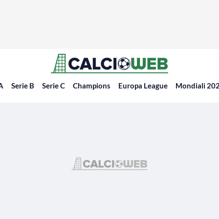
 A
Serie B
Serie C
Champions
Europa League
Mondiali 20