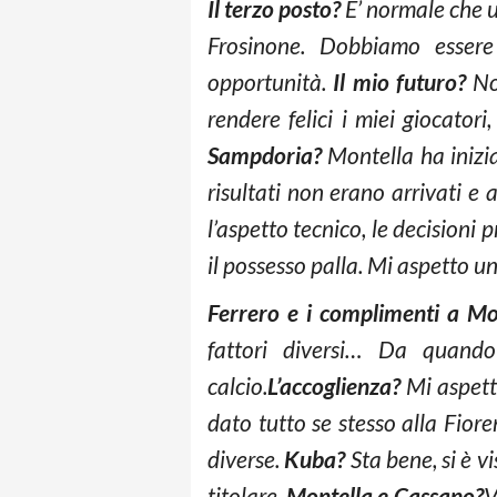
Il terzo posto?
E’ normale che u
Frosinone. Dobbiamo essere
opportunità.
Il mio futuro?
Non
rendere felici i miei giocatori
Sampdoria?
Montella ha inizia
risultati non erano arrivati e 
l’aspetto tecnico, le decisioni
il possesso palla. Mi aspetto u
Ferrero e i complimenti a Mo
fattori diversi… Da quando
calcio.
L’accoglienza?
Mi aspetto
dato tutto se stesso alla Fiore
diverse.
Kuba?
Sta bene, si è v
titolare.
Montella e Cassano?
V