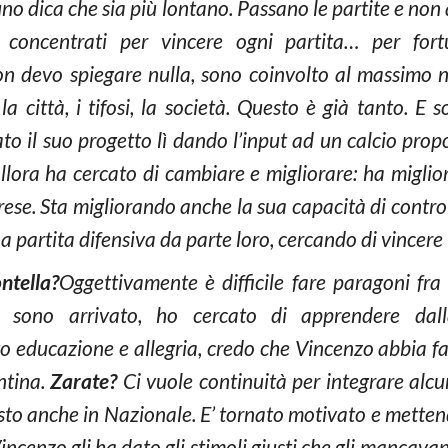
no dica che sia più lontano. Passano le partite e no
 concentrati per vincere ogni partita… per fort
 devo spiegare nulla, sono coinvolto al massimo n
, la città, i tifosi, la società. Questo è già tanto. 
to il suo progetto lì dando l’input ad un calcio prop
allora ha cercato di cambiare e migliorare: ha miglio
 prese. Sta migliorando anche la sua capacità di contro
na partita difensiva da parte loro, cercando di vincere
ntella?
Oggettivamente è difficile fare paragoni fra 
 sono arrivato, ho cercato di apprendere dal
 educazione e allegria, credo che Vincenzo abbia fa
ntina.
Zarate?
Ci vuole continuità per integrare alcun
isto anche in Nazionale. E’ tornato motivato e metten
incenzo gli ha dato gli stimoli giusti che gli mancavan