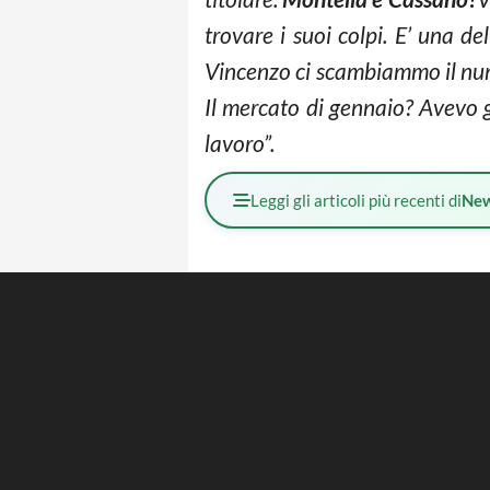
trovare i suoi colpi. E’ una de
Vincenzo ci scambiammo il num
Il mercato di gennaio? Avevo g
lavoro”.
Leggi gli articoli più recenti di
Ne