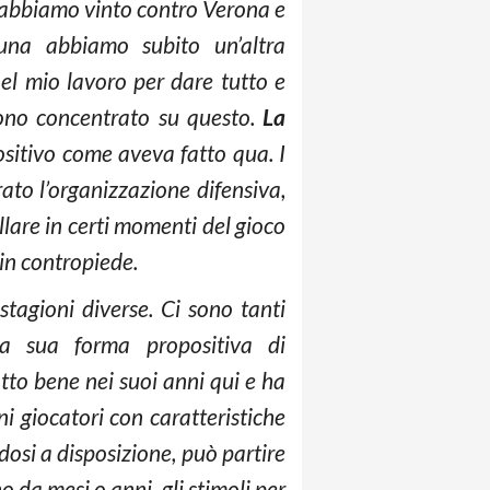
n abbiamo vinto contro Verona e
una abbiamo subito un’altra
el mio lavoro per dare tutto e
E sono concentrato su questo.
La
ositivo come aveva fatto qua. I
rato l’organizzazione difensiva,
llare in certi momenti del gioco
 in contropiede.
stagioni diverse. Ci sono tanti
la sua forma propositiva di
tto bene nei suoi anni qui e ha
i giocatori con caratteristiche
dosi a disposizione, può partire
o da mesi o anni, gli stimoli per