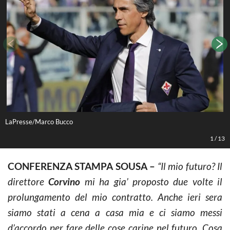
LaPresse/Marco Bucco
L
1
/
13
CONFERENZA STAMPA SOUSA –
“Il mio futuro? Il
direttore
Corvino
mi ha gia’ proposto due volte il
prolungamento del mio contratto. Anche ieri sera
siamo stati a cena a casa mia e ci siamo messi
d’accordo per fare delle cose carine nel futuro. Cosa