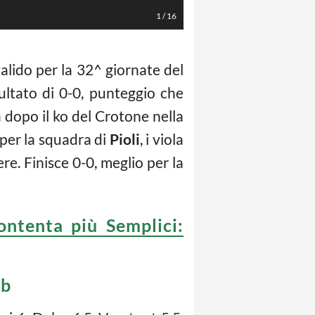
1
/
16
alido per la 32^ giornate del
sultato di 0-0, punteggio che
 dopo il ko del Crotone nella
e per la squadra di
Pioli
, i viola
e. Finisce 0-0, meglio per la
ontenta più Semplici:
eb