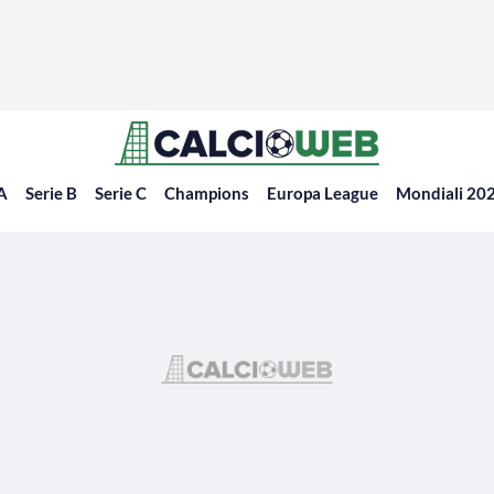
 A
Serie B
Serie C
Champions
Europa League
Mondiali 20