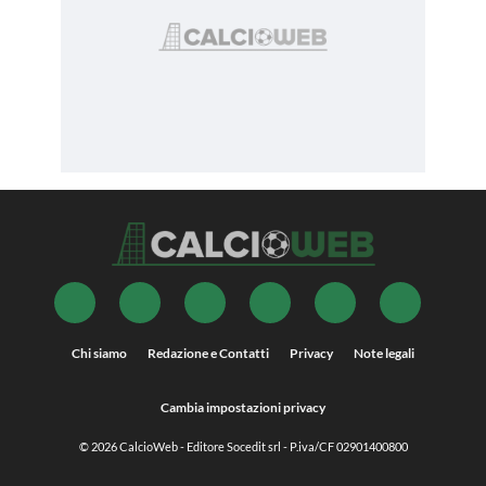
Chi siamo
Redazione e Contatti
Privacy
Note legali
Cambia impostazioni privacy
© 2026
CalcioWeb
- Editore Socedit srl - P.iva/CF 02901400800