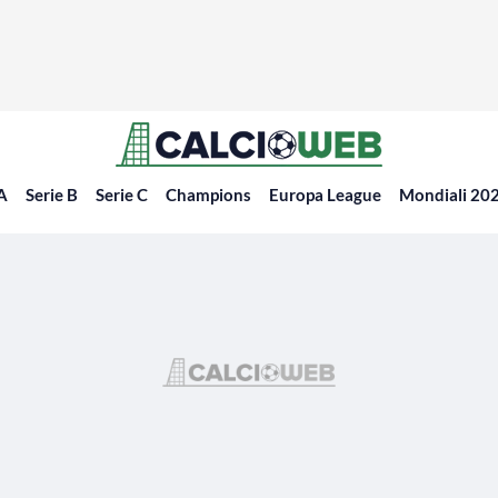
 A
Serie B
Serie C
Champions
Europa League
Mondiali 20