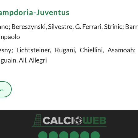
 Sampdoria-Juventus
 Bereszynski, Silvestre, G. Ferrari, Strinic; Barr
iampaolo
ny; Lichtsteiner, Rugani, Chiellini, Asamoah;
ain. All. Allegri
ws