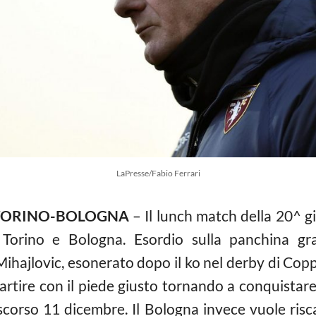
LaPresse/Fabio Ferrari
 TORINO-BOLOGNA
– Il lunch match della 20^ gi
e Torino e Bologna. Esordio sulla panchina gr
ihajlovic, esonerato dopo il ko nel derby di Coppa
artire con il piede giusto tornando a conquistare
scorso 11 dicembre. Il Bologna invece vuole risca