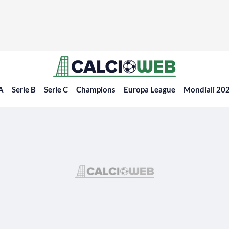
 A
Serie B
Serie C
Champions
Europa League
Mondiali 20