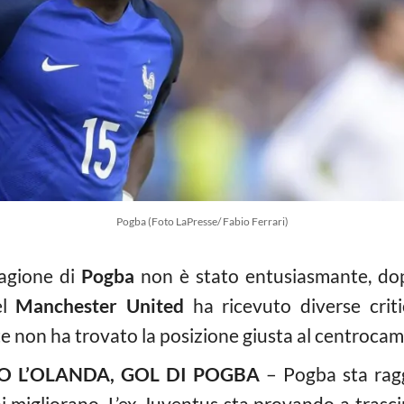
Pogba (Foto LaPresse/ Fabio Ferrari)
tagione di
Pogba
non è stato entusiasmante, dop
el
Manchester United
ha ricevuto diverse crit
non ha trovato la posizione giusta al centrocamp
O L’OLANDA, GOL DI POGBA
– Pogba sta rag
ni migliorano. L’ex Juventus sta provando a trasci