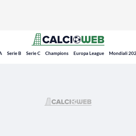
 A
Serie B
Serie C
Champions
Europa League
Mondiali 20