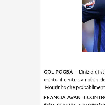
GOL POGBA
– L’inizio di s
estate il centrocampista d
Mourinho che probabilmente 
FRANCIA AVANTI CONTR
fisica ed anche le prestazio