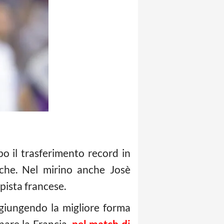
o il trasferimento record in
iche. Nel mirino anche Josè
ista francese.
giungendo la migliore forma
nare la Francia,
nel match di