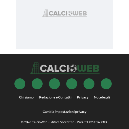
Chi siamo
Redazione e Contatti
Privacy
Note legali
Cambia impostazioni privacy
© 2026
CalcioWeb
- Editore Socedit srl - P.iva/CF 02901400800