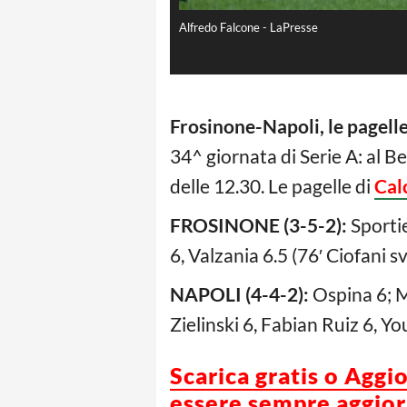
Alfredo Falcone - LaPresse
Frosinone-Napoli, le pagell
34^ giornata di Serie A: al Be
delle 12.30. Le pagelle di
Cal
FROSINONE (3-5-2):
Sportie
6, Valzania 6.5 (76′ Ciofani s
NAPOLI (4-4-2):
Ospina 6; Ma
Zielinski 6, Fabian Ruiz 6, Yo
Scarica gratis o Aggi
essere sempre aggiorn