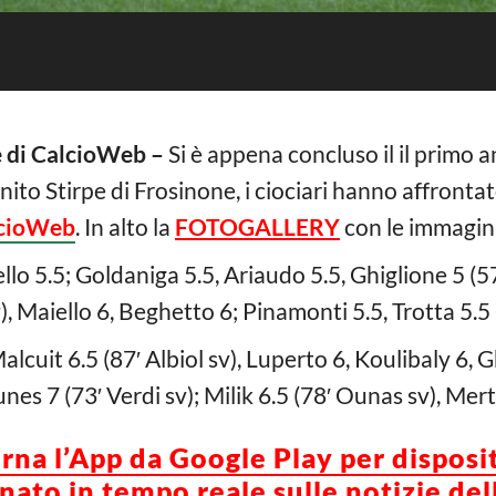
e di CalcioWeb –
Si è appena concluso il il primo 
nito Stirpe di Frosinone, i ciociari hanno affronta
cioWeb
. In alto la
FOTOGALLERY
con le immagini
llo 5.5; Goldaniga 5.5, Ariaudo 5.5, Ghiglione 5 (57
v), Maiello 6, Beghetto 6; Pinamonti 5.5, Trotta 5.5 
lcuit 6.5 (87′ Albiol sv), Luperto 6, Koulibaly 6, 
unes 7 (73′ Verdi sv); Milik 6.5 (78′ Ounas sv), Mer
orna l’App da Google Play per disposi
ato in tempo reale sulle notizie del