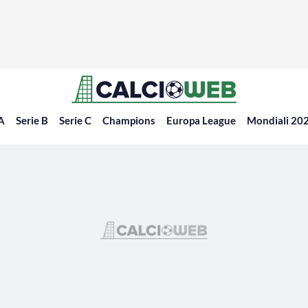
 A
Serie B
Serie C
Champions
Europa League
Mondiali 20