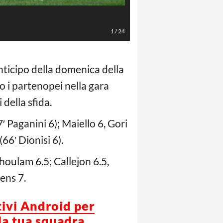
Alfredo Falcone - LaPresse
1
/
24
anticipo della domenica della
to i partenopei nella gara
 della sfida.
′ Paganini 6); Maiello 6, Gori
(66′ Dionisi 6).
Ghoulam 6.5; Callejon 6.5,
tens 7.
tivi Android per
la tua squadra