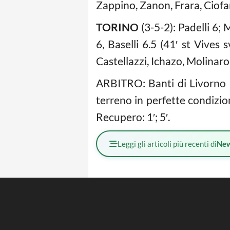
Zappino, Zanon, Frara, Ciofan
TORINO
(3-5-2): Padelli 6; 
6, Baselli 6.5 (41′ st Vives 
Castellazzi, Ichazo, Molinaro
ARBITRO: Banti di Livorno 6.
terreno in perfette condizion
Recupero: 1′; 5′.
Leggi gli articoli più recenti di
Ne