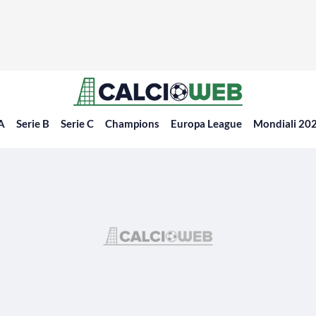
 A
Serie B
Serie C
Champions
Europa League
Mondiali 20