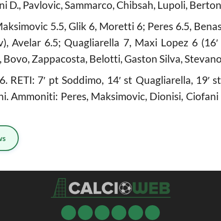
i D., Pavlovic, Sammarco, Chibsah, Lupoli, Bertonc
Maksimovic 5.5, Glik 6, Moretti 6; Peres 6.5, Benas
sv), Avelar 6.5; Quagliarella 7, Maxi Lopez 6 (16
, Bovo, Zappacosta, Belotti, Gaston Silva, Stevano
 RETI: 7′ pt Soddimo, 14′ st Quagliarella, 19′ st
i. Ammoniti: Peres, Maksimovic, Dionisi, Ciofani 
ws