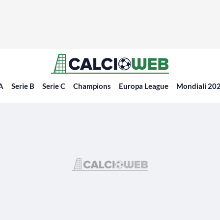
 A
Serie B
Serie C
Champions
Europa League
Mondiali 20