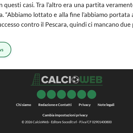
in questi casi. Tra l’altro era una partita verament
. “Abbiamo lottato e alla fine l’abbiamo portata a
cesso contro il Pescara, quindi ci mancano due pu
ws
Chi siamo
Redazione e Contatti
Privacy
Note legali
Cambia impostazioni privacy
© 2026
CalcioWeb
- Editore Socedit srl - P.iva/CF 02901400800