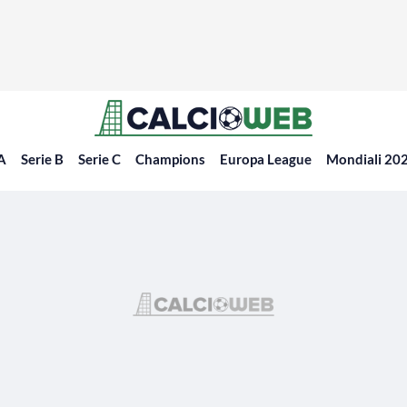
 A
Serie B
Serie C
Champions
Europa League
Mondiali 20