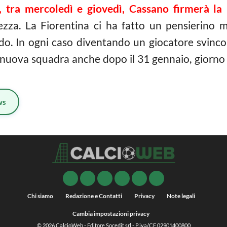
i, tra mercoledì e giovedì, Cassano firmerà la 
tezza. La Fiorentina ci ha fatto un pensierino 
o. In ogni caso diventando un giocatore svincolat
a nuova squadra anche dopo il 31 gennaio, giorno 
ws
Chi siamo
Redazione e Contatti
Privacy
Note legali
Cambia impostazioni privacy
© 2026
CalcioWeb
- Editore Socedit srl - P.iva/CF 02901400800