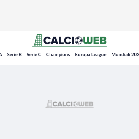
 A
Serie B
Serie C
Champions
Europa League
Mondiali 20