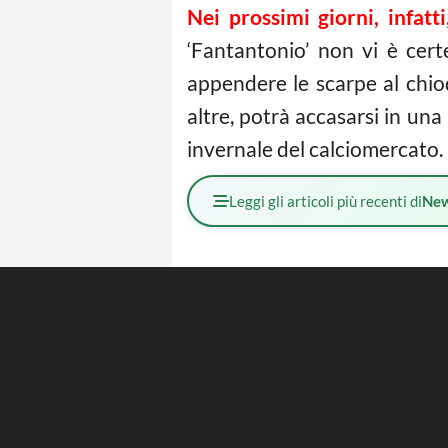
Nei prossimi giorni, infatt
‘Fantantonio’ non vi è cer
appendere le scarpe al chiod
altre, potrà accasarsi in un
invernale del calciomercato.
Leggi gli articoli più recenti di
Ne