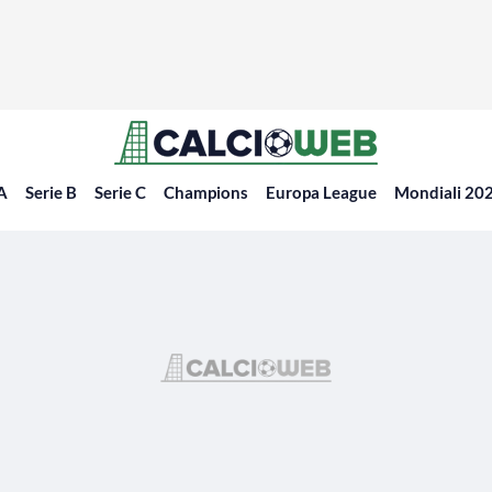
 A
Serie B
Serie C
Champions
Europa League
Mondiali 20