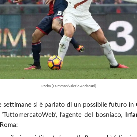
Dzeko (LaPresse/Valerio Andreani)
 settimane si è parlato di un possibile futuro in
i ‘TuttomercatoWeb’, l’agente del bosniaco,
Irf
a Roma: