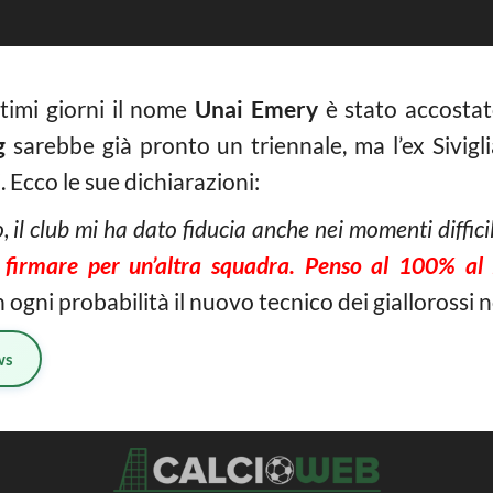
timi giorni il nome
Unai Emery
è stato accostat
g
sarebbe già pronto un triennale, ma l’ex Sivigl
. Ecco le sue dichiarazioni:
 il club mi ha dato fiducia anche nei momenti difficil
 firmare per un’altra squadra. Penso al 100% al
ogni probabilità il nuovo tecnico dei giallorossi 
ws