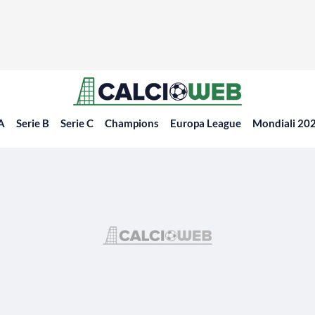
 A
Serie B
Serie C
Champions
Europa League
Mondiali 20