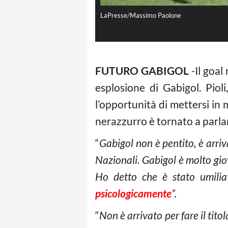
LaPresse/Massimo Paolone
FUTURO GABIGOL
-Il goal
esplosione di Gabigol. Piol
l’opportunità di mettersi in
nerazzurro è tornato a parl
“
Gabigol non è pentito, è arriv
Nazionali. Gabigol è molto gi
Ho detto che è stato umili
psicologicamente
”.
“
Non è arrivato per fare il tit