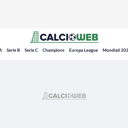
 A
Serie B
Serie C
Champions
Europa League
Mondiali 20