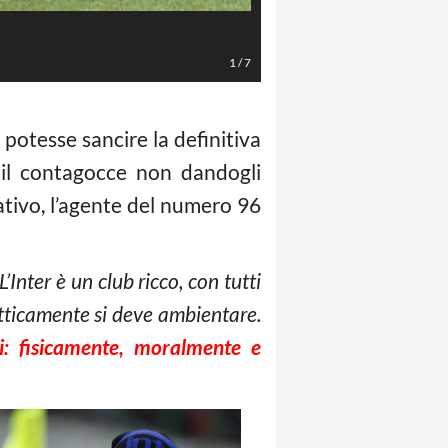
Gabigol (LaPresse/Spada)
1
/
7
potesse sancire la definitiva
n il contagocce non dandogli
ativo, l’agente del numero 96
Inter è un club ricco, con tutti
tticamente si deve ambientare.
i: fisicamente, moralmente e