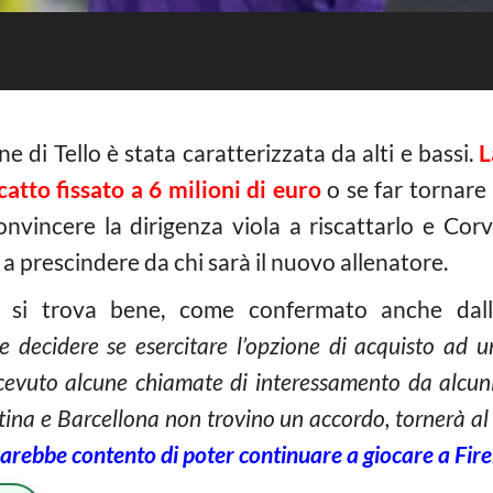
e di Tello è stata caratterizzata da alti e bassi.
L
scatto fissato a 6 milioni di euro
o se far tornare 
nvincere la dirigenza viola a riscattarlo e Co
a prescindere da chi sarà il nuovo allenatore.
e si trova bene, come confermato anche dall
e decidere se esercitare l’opzione di acquisto ad 
icevuto alcune chiamate di interessamento da alcu
entina e Barcellona non trovino un accordo, tornerà al
e sarebbe contento di poter continuare a giocare a Fir