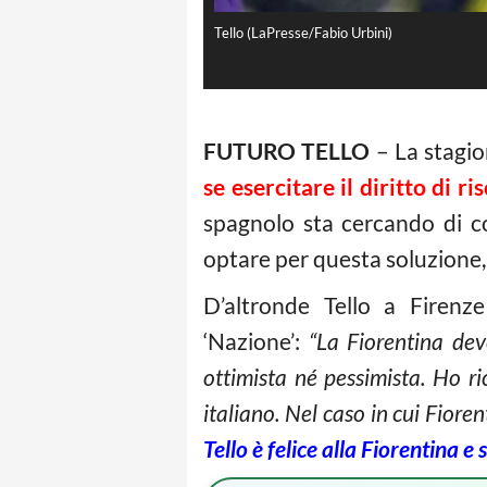
Tello (LaPresse/Fabio Urbini)
FUTURO TELLO
– La stagion
se esercitare il diritto di ri
spagnolo sta cercando di co
optare per questa soluzione, 
D’altronde Tello a Firenz
‘Nazione’:
“La Fiorentina dev
ottimista né pessimista. Ho r
italiano. Nel caso in cui Fior
Tello è felice alla Fiorentina 