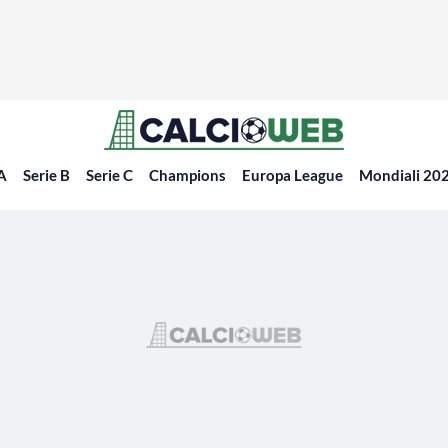
 A
Serie B
Serie C
Champions
Europa League
Mondiali 20