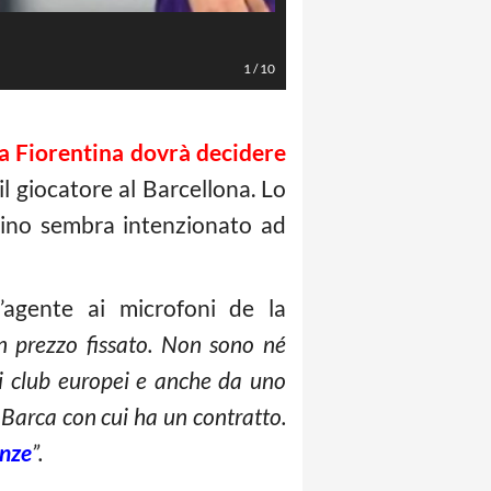
Tello (LaPresse/Fabio Urbini)
1
/
10
a Fiorentina dovrà decidere
il giocatore al Barcellona. Lo
rvino sembra intenzionato ad
’agente ai microfoni de la
un prezzo fissato. Non sono né
ni club europei e anche da uno
 Barca con cui ha un contratto.
enze
”.