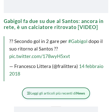
Gabigol fa due su due al Santos: ancora in
rete, è un calciatore ritrovato [VIDEO]
?? Secondo gol in 2 gare per
#Gabigol
dopo il
suo ritorno al Santos ??
pic.twitter.com/178wyH5xvt
— Francesco Littera (@fralittera)
14 febbraio
2018
Leggi gli articoli più recenti di
News