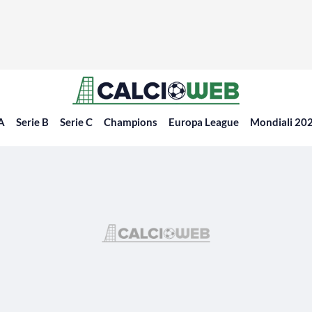
 A
Serie B
Serie C
Champions
Europa League
Mondiali 20