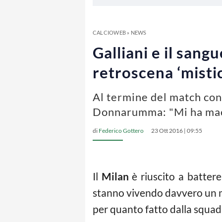
CALCIOWEB
»
NEWS
Galliani e il san
retroscena ‘misti
Al termine del match cont
Donnarumma: "Mi ha macc
di
Federico Gottero
23 Ott 2016 | 09:55
Il
Milan
è riuscito a battere
stanno vivendo davvero un 
per quanto fatto dalla squa