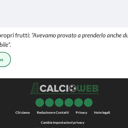
propri frutti:
“Avevamo provato a prenderlo anche du
ile”.
ws
Chi siamo
Redazione e Contatti
Privacy
Note legali
Cambia impostazioni privacy