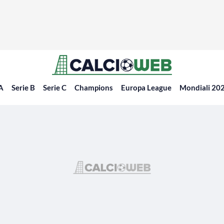
 A
Serie B
Serie C
Champions
Europa League
Mondiali 20