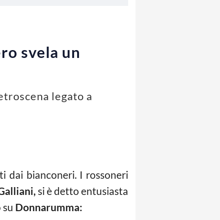
ero svela un
retroscena legato a
i dai bianconeri. I rossoneri
Galliani,
si è detto entusiasta
o su
Donnarumma: